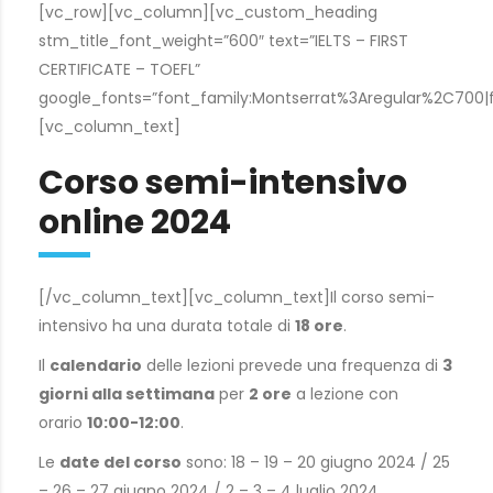
[vc_row][vc_column][vc_custom_heading
stm_title_font_weight=”600″ text=”IELTS – FIRST
CERTIFICATE – TOEFL”
google_fonts=”font_family:Montserrat%3Aregular%2C700
[vc_column_text]
Corso semi-intensivo
online 2024
[/vc_column_text][vc_column_text]Il corso semi-
intensivo ha una durata totale di
18 ore
.
Il
calendario
delle lezioni prevede una frequenza di
3
giorni alla settimana
per
2 ore
a lezione con
orario
10:00-12:00
.
Le
date del corso
sono: 18 – 19 – 20 giugno 2024 / 25
– 26 – 27 giugno 2024 / 2 – 3 – 4 luglio 2024