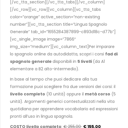
[/vc_tta_section][/vc_tta_tabs][/vc_column]
[/vc_row][vc_row][vc_column][vc_tta_tabs
color=”orange” active_section=”non-existing
number”][vc_tta_section title=”Lingua Spagnolo
Generale” tab_id=”1655284387899-c893d18c-d77b”]
[vc_single_image image=”7866″
img_size=”medium”][vc_column_text]Per imparare
lo spagnolo online da autodidatta, scopri i corsi
fad di
spagnolo generale
disponibili in
5 livelli
(da A1
elementare a B2 alto-intermedio).
In base al tempo che puoi dedicare alla tua
formazione puoi scegliere fra due versioni dei corsi: il
livello completo
(10 unità) oppure il
metà corso
(5
unità). Argomenti generici contestualizzati nella vita
quotidiana per apprendere vocabolario ed espressioni
pronti all’uso in lingua spagnola.
COSTO livello completo
:
€ 255,00
€ 155,00