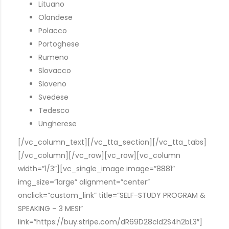
Lituano
Olandese
Polacco
Portoghese
Rumeno
Slovacco
Sloveno
Svedese
Tedesco
Ungherese
[/vc_column_text][/vc_tta_section][/vc_tta_tabs]
[/vc_column][/vc_row][vc_row][vc_column
width=”1/3″][vc_single_image image=”8881″
img_size=”large” alignment=”center”
onclick=”custom_link” title=”SELF-STUDY PROGRAM &
SPEAKING – 3 MESI”
link=”https://buy.stripe.com/dR69D28cld2S4h2bL3″]