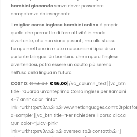
bambini giocando
senza dover possedere
competenze da insegnante.
Il
miglior corso inglese bambini online
è proprio
quello che permette di fare attività in modo
divertente, che non siano pesanti, ma allo stesso
tempo mettano in moto meccanismi tipici di un
parlante bilingue. Un bambino che impara l’inglese
divertendosi, potrà essere un adulto più sereno
nell’uso della lingua in futuro.
COSTO
:
€ 156,00
€ 56,00
[/vc_column_text][vc_btn
title=”Guarda un’anteprima Corso inglese per Bambini
4-7 anni” color=”info”
link=”url:https%3A%2F%2Fwww.netlanguages.com%2Fpla
a-sample”][vc_btn title=”Per richiedere il corso clicca
QUI” color=”juicy-pink”
link=”url:https%3A%2F%2Foversea.it%2Fcontatti%2F”]