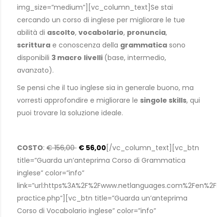
img_size=”medium”][vc_column_text]Se stai
cercando un corso di inglese per migliorare le tue
abilità di
ascolto
,
vocabolario
,
pronuncia
,
scrittura
e conoscenza della
grammatica
sono
disponibili
3 macro
livelli
(base, intermedio,
avanzato).
Se pensi che il tuo inglese sia in generale buono, ma
vorresti approfondire e migliorare le
singole skills
, qui
puoi trovare la soluzione ideale.
COSTO
:
€ 156,00
€ 56,00
[/vc_column_text][vc_btn
title=”Guarda un’anteprima Corso di Grammatica
inglese” color=”info”
link=”url:https%3A%2F%2Fwww.netlanguages.com%2Fen%
practice.php”][vc_btn title=”Guarda un’anteprima
Corso di Vocabolario inglese” color=”info”