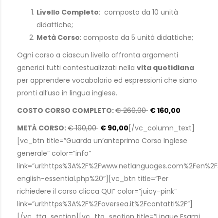
Livello Completo
: composto da 10 unità
didattiche;
Metà Corso
: composto da 5 unità didattiche;
Ogni corso a ciascun livello affronta argomenti
generici tutti contestualizzati nella
vita quotidiana
per apprendere vocabolario ed espressioni che siano
pronti all’uso in lingua inglese.
COSTO CORSO COMPLETO:
€ 260,00
€ 160,00
METÀ CORSO:
€ 190,00
€ 90,00
[/vc_column_text]
[vc_btn title=”Guarda un’anteprima Corso Inglese
generale” color=”info”
link=”url:https%3A%2F%2Fwww.netlanguages.com%2Fen%2
english-essential.php%20″][vc_btn title=”Per
richiedere il corso clicca QUI” color=”juicy-pink”
link=”url:https%3A%2F%2Foversea.it%2Fcontatti%2F”]
[/vc_tta_section][vc_tta_section title=”Lingue Esami