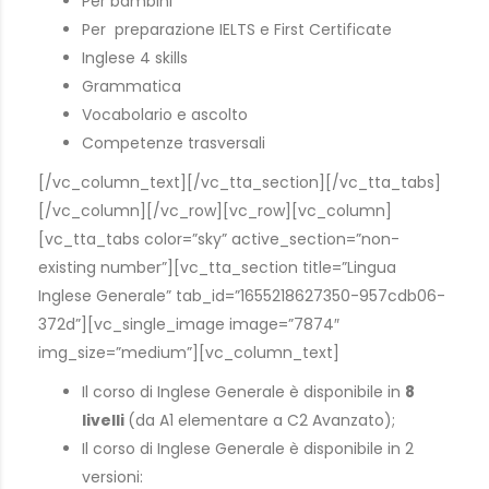
Per bambini
Per preparazione IELTS e First Certificate
Inglese 4 skills
Grammatica
Vocabolario e ascolto
Competenze trasversali
[/vc_column_text][/vc_tta_section][/vc_tta_tabs]
[/vc_column][/vc_row][vc_row][vc_column]
[vc_tta_tabs color=”sky” active_section=”non-
existing number”][vc_tta_section title=”Lingua
Inglese Generale” tab_id=”1655218627350-957cdb06-
372d”][vc_single_image image=”7874″
img_size=”medium”][vc_column_text]
Il corso di Inglese Generale è disponibile in
8
livelli
(da A1 elementare a C2 Avanzato);
Il corso di Inglese Generale è disponibile in 2
versioni: