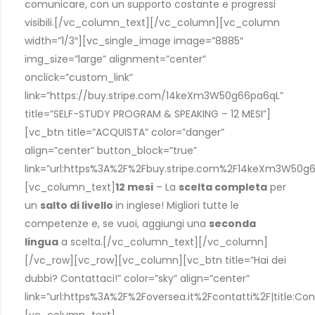
comunicare, con un supporto costante e progressi
visibili.[/vc_column_text][/vc_column][vc_column
width=”1/3″][vc_single_image image=”8885″
img_size=”large” alignment=”center”
onclick=”custom_link”
link=”https://buy.stripe.com/14keXm3W50g66pa6qL”
title=”SELF-STUDY PROGRAM & SPEAKING – 12 MESI”]
[vc_btn title=”ACQUISTA” color=”danger”
align=”center” button_block=”true”
link=”url:https%3A%2F%2Fbuy.stripe.com%2F14keXm3W50g
[vc_column_text]
12 mesi
– La
scelta completa
per
un
salto di livello
in inglese! Migliori tutte le
competenze e, se vuoi, aggiungi una
seconda
lingua
a scelta.[/vc_column_text][/vc_column]
[/vc_row][vc_row][vc_column][vc_btn title=”Hai dei
dubbi? Contattaci!” color=”sky” align=”center”
link=”url:https%3A%2F%2Foversea.it%2Fcontatti%2F|title:Cont
[vc_column_text]