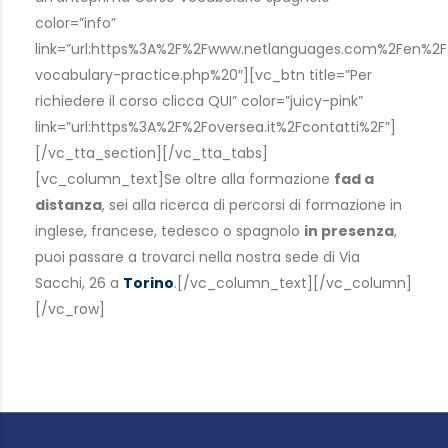
color=”info”
link=”url:https%3A%2F%2Fwww.netlanguages.com%2Fen%2
vocabulary-practice.php%20″][vc_btn title=”Per
richiedere il corso clicca QUI” color=”juicy-pink”
link=”url:https%3A%2F%2Foversea.it%2Fcontatti%2F”]
[/vc_tta_section][/vc_tta_tabs]
[vc_column_text]Se oltre alla formazione
fad a
distanza
, sei alla ricerca di percorsi di formazione in
inglese, francese, tedesco o spagnolo
in presenza
,
puoi passare a trovarci nella nostra sede di Via
Sacchi, 26 a
Torino
.[/vc_column_text][/vc_column]
[/vc_row]