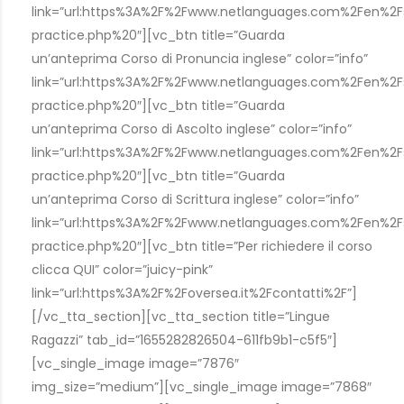
link=”url:https%3A%2F%2Fwww.netlanguages.com%2Fen%2
practice.php%20″][vc_btn title=”Guarda
un’anteprima Corso di Pronuncia inglese” color=”info”
link=”url:https%3A%2F%2Fwww.netlanguages.com%2Fen%2F
practice.php%20″][vc_btn title=”Guarda
un’anteprima Corso di Ascolto inglese” color=”info”
link=”url:https%3A%2F%2Fwww.netlanguages.com%2Fen%2F
practice.php%20″][vc_btn title=”Guarda
un’anteprima Corso di Scrittura inglese” color=”info”
link=”url:https%3A%2F%2Fwww.netlanguages.com%2Fen%2F
practice.php%20″][vc_btn title=”Per richiedere il corso
clicca QUI” color=”juicy-pink”
link=”url:https%3A%2F%2Foversea.it%2Fcontatti%2F”]
[/vc_tta_section][vc_tta_section title=”Lingue
Ragazzi” tab_id=”1655282826504-611fb9b1-c5f5″]
[vc_single_image image=”7876″
img_size=”medium”][vc_single_image image=”7868″