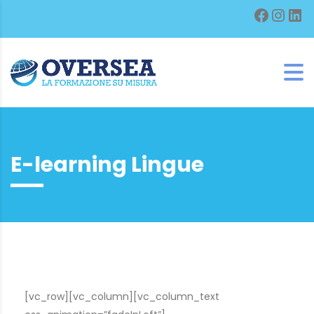
Facebo
Inst
Lin
E-learning Lingue
[vc_row][vc_column][vc_column_text