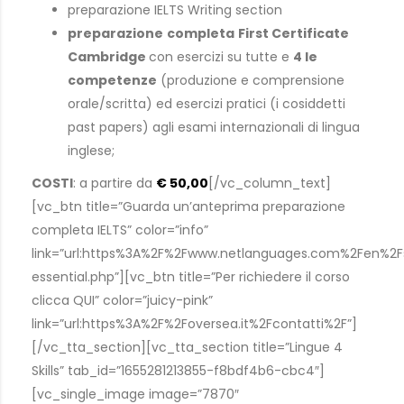
preparazione IELTS Writing section
preparazione
completa
First Certificate
Cambridge
con esercizi su tutte e
4 le
competenze
(produzione e comprensione
orale/scritta) ed esercizi pratici (i cosiddetti
past papers) agli esami internazionali di lingua
inglese;
COSTI
: a partire da
€ 50,00
[/vc_column_text]
[vc_btn title=”Guarda un’anteprima preparazione
completa IELTS” color=”info”
link=”url:https%3A%2F%2Fwww.netlanguages.com%2Fen%2F
essential.php”][vc_btn title=”Per richiedere il corso
clicca QUI” color=”juicy-pink”
link=”url:https%3A%2F%2Foversea.it%2Fcontatti%2F”]
[/vc_tta_section][vc_tta_section title=”Lingue 4
Skills” tab_id=”1655281213855-f8bdf4b6-cbc4″]
[vc_single_image image=”7870″