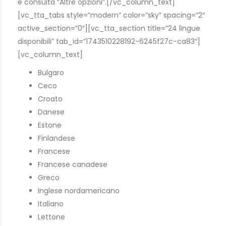
e consulta “Altre opzioni”.[/vc_column_text]
[vc_tta_tabs style=”modern” color=”sky” spacing=”2″
active_section=”0″][vc_tta_section title=”24 lingue
disponibili” tab_id=”1743510228192-6245f27c-ca83″]
[vc_column_text]
Bulgaro
Ceco
Croato
Danese
Estone
Finlandese
Francese
Francese canadese
Greco
Inglese nordamericano
Italiano
Lettone