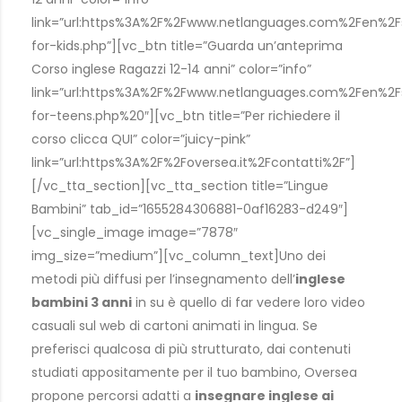
link=”url:https%3A%2F%2Fwww.netlanguages.com%2Fen%2F
for-kids.php”][vc_btn title=”Guarda un’anteprima
Corso inglese Ragazzi 12-14 anni” color=”info”
link=”url:https%3A%2F%2Fwww.netlanguages.com%2Fen%2F
for-teens.php%20″][vc_btn title=”Per richiedere il
corso clicca QUI” color=”juicy-pink”
link=”url:https%3A%2F%2Foversea.it%2Fcontatti%2F”]
[/vc_tta_section][vc_tta_section title=”Lingue
Bambini” tab_id=”1655284306881-0af16283-d249″]
[vc_single_image image=”7878″
img_size=”medium”][vc_column_text]Uno dei
metodi più diffusi per l’insegnamento dell’
inglese
bambini 3 anni
in su è quello di far vedere loro video
casuali sul web di cartoni animati in lingua. Se
preferisci qualcosa di più strutturato, dai contenuti
studiati appositamente per il tuo bambino, Oversea
propone percorsi adatti a
insegnare inglese ai