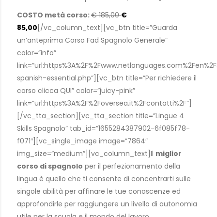
COSTO metà corso:
€ 185,00
€
85,00
[/vc_column_text][vc_btn title=”Guarda
un’anteprima Corso Fad Spagnolo Generale”
color=”info”
link=”url:https%3A%2F%2Fwww.netlanguages.com%2Fen%2
spanish-essential.php”][vc_btn title=”Per richiedere il
corso clicca QUI” color=”juicy-pink”
link=”url:https%3A%2F%2Foversea.it%2Fcontatti%2F”]
[/vc_tta_section][vc_tta_section title=”Lingue 4
Skills Spagnolo” tab_id=”1655284387902-6f085f78-
f071″][vc_single_image image=”7864″
img_size=”medium”][vc_column_text]Il
miglior
corso di spagnolo
per il perfezionamento della
lingua è quello che ti consente di concentrarti sulle
singole abilità per affinare le tue conoscenze ed
approfondirle per raggiungere un livello di autonomia
utile per la scuola e il mondo del lavoro.