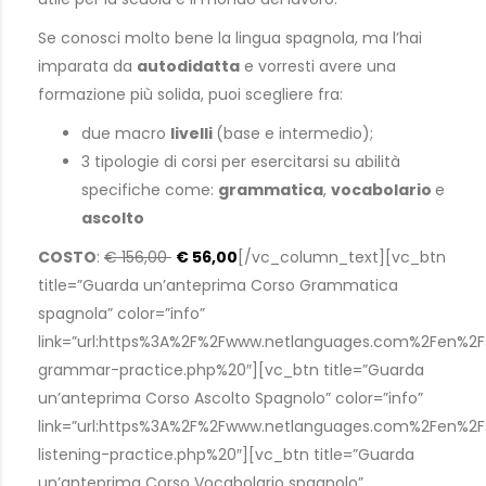
Se conosci molto bene la lingua spagnola, ma l’hai
imparata da
autodidatta
e vorresti avere una
formazione più solida, puoi scegliere fra:
due macro
livelli
(base e intermedio);
3 tipologie di corsi per esercitarsi su abilità
specifiche come:
grammatica
,
vocabolario
e
ascolto
COSTO
:
€ 156,00
€ 56,00
[/vc_column_text][vc_btn
title=”Guarda un’anteprima Corso Grammatica
spagnola” color=”info”
link=”url:https%3A%2F%2Fwww.netlanguages.com%2Fen%2
grammar-practice.php%20″][vc_btn title=”Guarda
un’anteprima Corso Ascolto Spagnolo” color=”info”
link=”url:https%3A%2F%2Fwww.netlanguages.com%2Fen%2
listening-practice.php%20″][vc_btn title=”Guarda
un’anteprima Corso Vocabolario spagnolo”