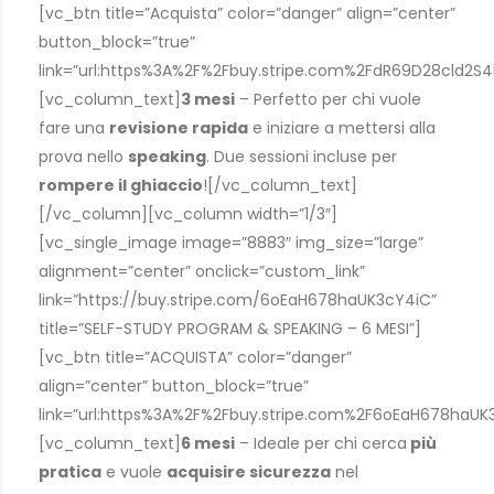
[vc_btn title=”Acquista” color=”danger” align=”center”
button_block=”true”
link=”url:https%3A%2F%2Fbuy.stripe.com%2FdR69D28cld2S4
[vc_column_text]
3 mesi
– Perfetto per chi vuole
fare una
revisione rapida
e iniziare a mettersi alla
prova nello
speaking
. Due sessioni incluse per
rompere il ghiaccio
![/vc_column_text]
[/vc_column][vc_column width=”1/3″]
[vc_single_image image=”8883″ img_size=”large”
alignment=”center” onclick=”custom_link”
link=”https://buy.stripe.com/6oEaH678haUK3cY4iC”
title=”SELF-STUDY PROGRAM & SPEAKING – 6 MESI”]
[vc_btn title=”ACQUISTA” color=”danger”
align=”center” button_block=”true”
link=”url:https%3A%2F%2Fbuy.stripe.com%2F6oEaH678haUK
[vc_column_text]
6 mesi
– Ideale per chi cerca
più
pratica
e vuole
acquisire sicurezza
nel