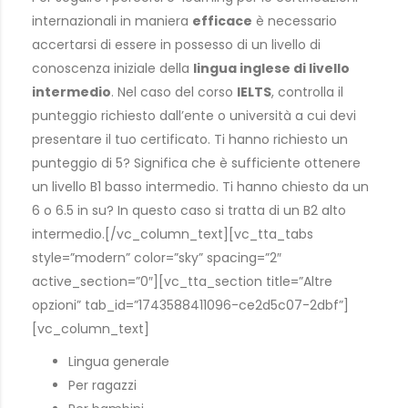
internazionali in maniera
efficace
è necessario
accertarsi di essere in possesso di un livello di
conoscenza iniziale della
lingua inglese di livello
intermedio
. Nel caso del corso
IELTS
, controlla il
punteggio richiesto dall’ente o università a cui devi
presentare il tuo certificato. Ti hanno richiesto un
punteggio di 5? Significa che è sufficiente ottenere
un livello B1 basso intermedio. Ti hanno chiesto da un
6 o 6.5 in su? In questo caso si tratta di un B2 alto
intermedio.[/vc_column_text][vc_tta_tabs
style=”modern” color=”sky” spacing=”2″
active_section=”0″][vc_tta_section title=”Altre
opzioni” tab_id=”1743588411096-ce2d5c07-2dbf”]
[vc_column_text]
Lingua generale
Per ragazzi