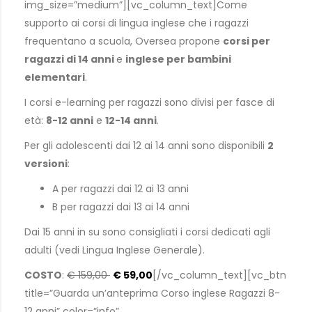
img_size=”medium”][vc_column_text]Come
supporto ai corsi di lingua inglese che i ragazzi
frequentano a scuola, Oversea propone
corsi per
ragazzi di 14 anni
e
inglese per bambini
elementari
.
I corsi e-learning per ragazzi sono divisi per fasce di
età:
8-12 anni
e
12-14 anni
.
Per gli adolescenti dai 12 ai 14 anni sono disponibili
2
versioni
:
A per ragazzi dai 12 ai 13 anni
B per ragazzi dai 13 ai 14 anni
Dai 15 anni in su sono consigliati i corsi dedicati agli
adulti (vedi Lingua Inglese Generale).
COSTO
:
€ 159,00
€ 59,00
[/vc_column_text][vc_btn
title=”Guarda un’anteprima Corso inglese Ragazzi 8-
12 anni” color=”info”