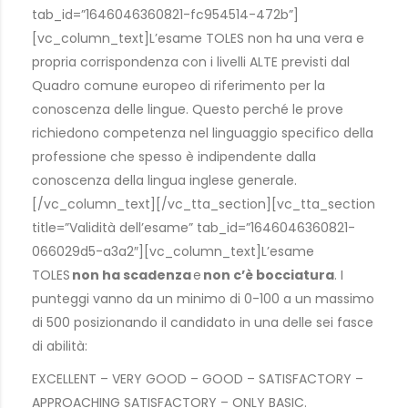
tab_id=”1646046360821-fc954514-472b”]
[vc_column_text]L’esame TOLES non ha una vera e
propria corrispondenza con i livelli ALTE previsti dal
Quadro comune europeo di riferimento per la
conoscenza delle lingue. Questo perché le prove
richiedono competenza nel linguaggio specifico della
professione che spesso è indipendente dalla
conoscenza della lingua inglese generale.
[/vc_column_text][/vc_tta_section][vc_tta_section
title=”Validità dell’esame” tab_id=”1646046360821-
066029d5-a3a2″][vc_column_text]L’esame
TOLES
non ha scadenza
e
non c’è bocciatura
. I
punteggi vanno da un minimo di 0-100 a un massimo
di 500 posizionando il candidato in una delle sei fasce
di abilità:
EXCELLENT – VERY GOOD – GOOD – SATISFACTORY –
APPROACHING SATISFACTORY – ONLY BASIC.