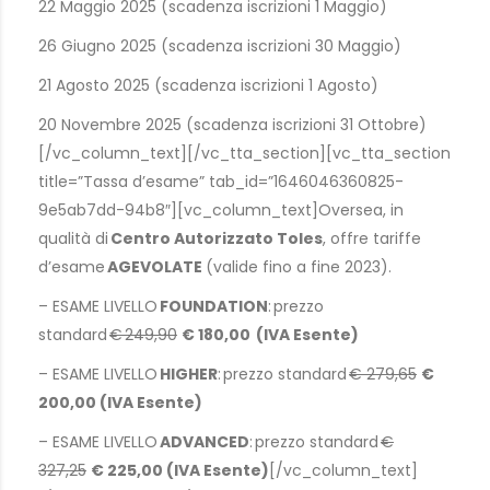
22 Maggio 2025 (scadenza iscrizioni 1 Maggio)
26 Giugno 2025 (scadenza iscrizioni 30 Maggio)
21 Agosto 2025 (scadenza iscrizioni 1 Agosto)
20 Novembre 2025 (scadenza iscrizioni 31 Ottobre)
[/vc_column_text][/vc_tta_section][vc_tta_section
title=”Tassa d’esame” tab_id=”1646046360825-
9e5ab7dd-94b8″][vc_column_text]Oversea, in
qualità di
Centro Autorizzato
Toles
, offre tariffe
d’esame
AGEVOLATE
(valide fino a fine 2023).
– ESAME LIVELLO
FOUNDATION
: prezzo
standard
€ 249,90
€
180,00 (IVA Esente)
– ESAME LIVELLO
HIGHER
: prezzo standard
€ 279,65
€
200,00 (IVA Esente)
– ESAME LIVELLO
ADVANCED
: prezzo standard
€
327,25
€
225,00 (IVA Esente)
[/vc_column_text]