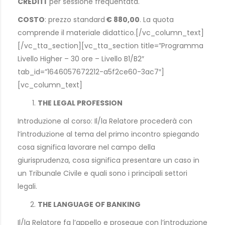
CREDITI
per sessione frequentata.
COSTO
: prezzo standard
€ 880,00
. La quota
comprende il materiale didattico.[/vc_column_text]
[/vc_tta_section][vc_tta_section title=”Programma
Livello Higher – 30 ore – Livello B1/B2″
tab_id=”1646057672212-a5f2ce60-3ac7″]
[vc_column_text]
THE LEGAL PROFESSION
Introduzione al corso: Il/la Relatore procederà con
l’introduzione al tema del primo incontro spiegando
cosa significa lavorare nel campo della
giurisprudenza, cosa significa presentare un caso in
un Tribunale Civile e quali sono i principali settori
legali.
THE LANGUAGE OF BANKING
Il/la Relatore fa l’appello e prosegue con l’introduzione