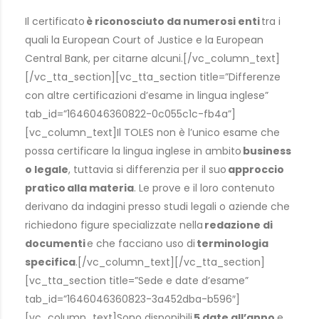
Il certificato
è riconosciuto da numerosi enti
tra i
quali la European Court of Justice e la European
Central Bank, per citarne alcuni.[/vc_column_text]
[/vc_tta_section][vc_tta_section title=”Differenze
con altre certificazioni d’esame in lingua inglese”
tab_id=”1646046360822-0c055c1c-fb4a”]
[vc_column_text]Il TOLES non è l’unico esame che
possa certificare la lingua inglese in ambito
business
o legale
, tuttavia si differenzia per il suo
approccio
pratico
alla materia
. Le prove e il loro contenuto
derivano da indagini presso studi legali o aziende che
richiedono figure specializzate nella
redazione di
documenti
e che facciano uso di
terminologia
specifica
.[/vc_column_text][/vc_tta_section]
[vc_tta_section title=”Sede e date d’esame”
tab_id=”1646046360823-3a452dba-b596″]
[vc_column_text]Sono disponibili
5 date all’anno
e