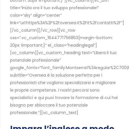
bottom: 30px !important;}”][vc_column][vc_btn
title=”Inizia ora il tuo sviluppo professionale!”
color=”sky” align=”center”
link=”url:https%3A%2F%2Foversea.it%2Fit%2Fcontatti%2F”]
[/vc_column][/vc_row][vc_row
css=”.vc_custom_1644771756853{margin-bottom:
20px !important;}” el_class=”headinglegal”]
[vc_column][vc_custom_heading text=”Libera il tuo
potenziale professionale”
google_fonts=”font_family:Montserrat%3Aregular%2C700
subtitle=”Oversea è la soluzione perfetta per i
professionisti che vogliono specializzarsi e migliorare
le proprie competenze. I nostri percorsi sono
specialistici e qui puoi trovare la formazione di cui hai
bisogno per sbloccare il tuo potenziale
professionale.”][vc_column_text]
Impara l’inglese a modo