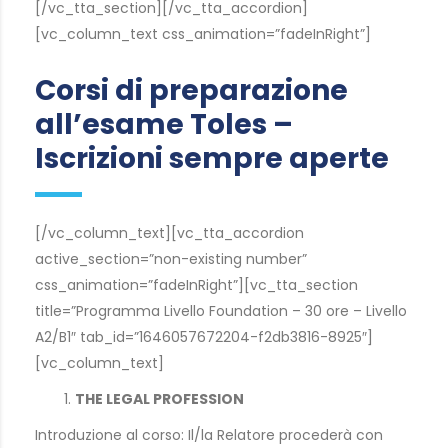
[/vc_tta_section][/vc_tta_accordion]
[vc_column_text css_animation=”fadeInRight”]
Corsi di preparazione
all’esame Toles –
Iscrizioni sempre aperte
[/vc_column_text][vc_tta_accordion
active_section=”non-existing number”
css_animation=”fadeInRight”][vc_tta_section
title=”Programma Livello Foundation – 30 ore – Livello
A2/B1″ tab_id=”1646057672204-f2db3816-8925″]
[vc_column_text]
THE LEGAL PROFESSION
Introduzione al corso: Il/la Relatore procederà con