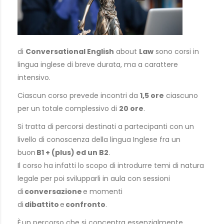
di
Conversational English
about
Law
sono corsi in
lingua inglese di breve durata, ma a carattere
intensivo.
Ciascun corso prevede incontri da
1,5 ore
ciascuno
per un totale complessivo di
20 ore
.
Si tratta di percorsi destinati a partecipanti con un
livello di conoscenza della lingua Inglese fra un
buon
B1 + (plus) ed un B2
.
Il corso ha infatti lo scopo di introdurre temi di natura
legale per poi svilupparli in aula con sessioni
di
conversazione
e momenti
di
dibattito
e
confronto
.
È
un percorso che si concentra essenzialmente