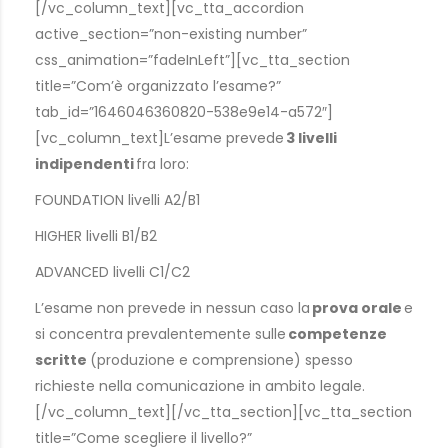
[/vc_column_text][vc_tta_accordion
active_section=”non-existing number”
css_animation=”fadeInLeft”][vc_tta_section
title=”Com’è organizzato l’esame?”
tab_id=”1646046360820-538e9e14-a572″]
[vc_column_text]L’esame prevede
3 livelli
indipendenti
fra loro:
FOUNDATION livelli A2/B1
HIGHER livelli B1/B2
ADVANCED livelli C1/C2
L’esame non prevede in nessun caso la
prova orale
e
si concentra prevalentemente sulle
competenze
scritte
(produzione e comprensione) spesso
richieste nella comunicazione in ambito legale.
[/vc_column_text][/vc_tta_section][vc_tta_section
title=”Come scegliere il livello?”