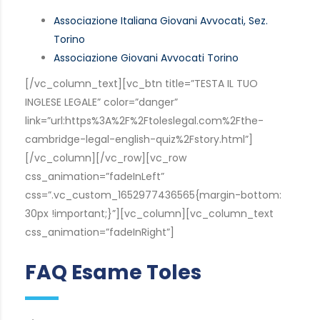
Associazione Italiana Giovani Avvocati, Sez.
Torino
Associazione Giovani Avvocati Torino
[/vc_column_text][vc_btn title=”TESTA IL TUO
INGLESE LEGALE” color=”danger”
link=”url:https%3A%2F%2Ftoleslegal.com%2Fthe-
cambridge-legal-english-quiz%2Fstory.html”]
[/vc_column][/vc_row][vc_row
css_animation=”fadeInLeft”
css=”.vc_custom_1652977436565{margin-bottom:
30px !important;}”][vc_column][vc_column_text
css_animation=”fadeInRight”]
FAQ Esame Toles