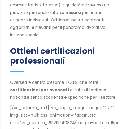
amministrativo, tecnico) ti guiderà attraverso un
percorso personalizzato
su misura
per le tue
esigenze individuali. Offriamo inoltre contenuti
aggiornati e rilevanti per il panorama lavorativo
internazionale.
Ottieni certificazioni
professionali
Oversea è centro d’esame TOLES, che offre
certificazioni per avvocati
di tutto il territorio
nazionale senza scadenza e specifiche per il settore.
[/vc_column_text][vc_single_image image=”7127″
img_size=”full” css_animation=”fadeInLeft”
css=”.vc_custom_1652111240824{margin-bottom: 15px