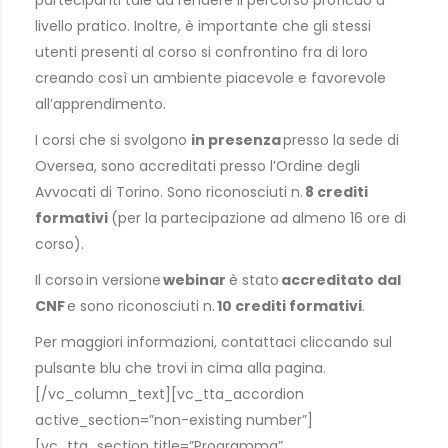
livello pratico. Inoltre, è importante che gli stessi
utenti presenti al corso si confrontino fra di loro
creando così un ambiente piacevole e favorevole
all’apprendimento.
I corsi che si svolgono
in presenza
presso la sede di
Oversea, sono accreditati presso l’Ordine degli
Avvocati di Torino. Sono riconosciuti n.
8 crediti
formativi
(per la partecipazione ad almeno 16 ore di
corso).
Il corso in versione
webinar
è stato
accreditato dal
CNF
e sono riconosciuti n.
10 crediti formativi
.
Per maggiori informazioni, contattaci cliccando sul
pulsante blu che trovi in cima alla pagina.
[/vc_column_text][vc_tta_accordion
active_section=”non-existing number”]
[vc_tta_section title=”Programma”