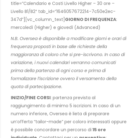
title=”Calendario e Costi Livello Higher – 30 ore –
Livello B1/B2″ tab_id=”1646057672214-7c50e2ec-
347d”][vc_column_text]
GIORNO DI FREQUENZA
:
mercoledì (Higher) e giovedì (Advanced)
N.B. Oversea è disponibile a modificare giorni e orari di
frequenza proposti in base alle richieste della
maggioranza di coloro che si pre-iscrivono. In caso di
variazione, i nuovi calendari verranno comunicati
prima della partenza di ogni corso e prima di
formalizzare l’iscrizione ovvero il versamento della
quota di partecipazione.
INIZIO/FINE CORSI
: partenza prevista al
raggiungimento di minimo 5 iscrizioni. In caso di un
numero inferiore, Oversea è lieta di preparare
un’offerta “tailor-made” per coloro interessati oppure
è possibile concordare un percorso di
15 ore
individuale
. Contattaci per un
preventivo
: