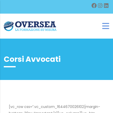
Facebo
Inst
Lin
Corsi Avvocati
[vc_row css=”.vc_custom_1644670026102{margin-