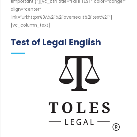
!important;}”][vc_btn title=”Fai il TEST” color=”danger”
align=”center”
link=”url:https%3A%2F%2Foversea.it%2Ftest%2F”]
[vc_column_text]
Test of Legal English