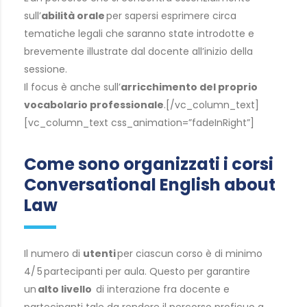
sull’
abilità orale
per sapersi esprimere circa
tematiche legali che saranno state introdotte e
brevemente illustrate dal docente all’inizio della
sessione.
Il focus è anche sull’
arricchimento del proprio
vocabolario professionale
.[/vc_column_text]
[vc_column_text css_animation=”fadeInRight”]
Come sono organizzati i corsi
Conversational English about
Law
Il numero di
utenti
per ciascun corso è di minimo
4/ 5 partecipanti per aula. Questo per garantire
un
alto livello
di interazione fra docente e
partecipanti tale da rendere il percorso proficuo a