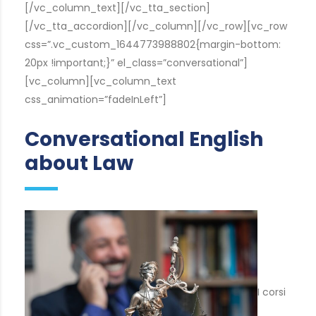
[/vc_column_text][/vc_tta_section]
[/vc_tta_accordion][/vc_column][/vc_row][vc_row
css=”.vc_custom_1644773988802{margin-bottom:
20px !important;}” el_class=”conversational”]
[vc_column][vc_column_text
css_animation=”fadeInLeft”]
Conversational English
about Law
I corsi